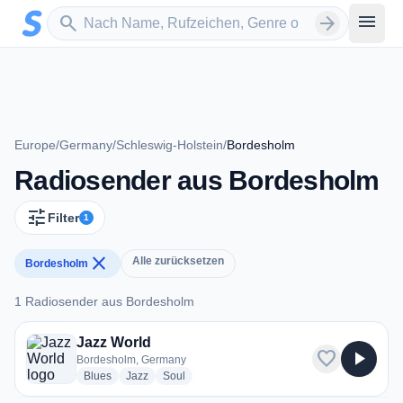
Zum Hauptinhalt springen
Sender suchen
menu
search
arrow_forward
Europe
/
Germany
/
Schleswig-Holstein
/
Bordesholm
Radiosender aus Bordesholm
tune
Filter
1
close
Alle zurücksetzen
Bordesholm
1 Radiosender aus Bordesholm
1 Radiosender aus Bordesholm
Jazz World
favorite
play_arrow
Bordesholm, Germany
radio stations
radio stations
radio stations
Blues
Jazz
Soul