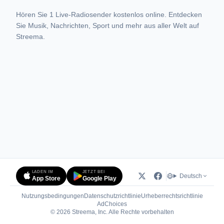
Hören Sie 1 Live-Radiosender kostenlos online. Entdecken
Sie Musik, Nachrichten, Sport und mehr aus aller Welt auf
Streema.
LADEN IM
JETZT BEI
Deutsch
App Store
Google Play
Nutzungsbedingungen
Datenschutzrichtlinie
Urheberrechtsrichtlinie
(öffnet in neuem Tab)
AdChoices
© 2026 Streema, Inc. Alle Rechte vorbehalten