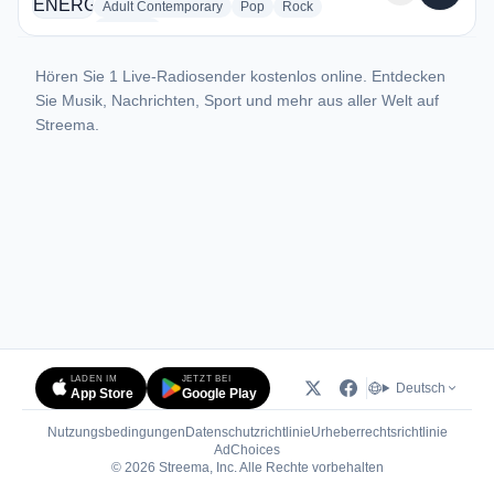
radio stations
radio stations
radio stations
Adult Contemporary
Pop
Rock
more genres for РАДИО ENERGY Борисоглебск
+1
more
Hören Sie 1 Live-Radiosender kostenlos online. Entdecken
Sie Musik, Nachrichten, Sport und mehr aus aller Welt auf
Streema.
LADEN IM
JETZT BEI
Deutsch
App Store
Google Play
Nutzungsbedingungen
Datenschutzrichtlinie
Urheberrechtsrichtlinie
(öffnet in neuem Tab)
AdChoices
© 2026 Streema, Inc. Alle Rechte vorbehalten