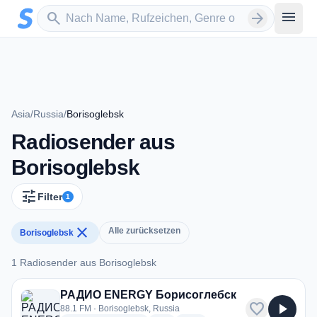
Zum Hauptinhalt springen
Sender suchen
menu
search
arrow_forward
Asia
/
Russia
/
Borisoglebsk
Radiosender aus
Borisoglebsk
tune
Filter
1
close
Alle zurücksetzen
Borisoglebsk
1 Radiosender aus Borisoglebsk
1 Radiosender aus Borisoglebsk
РАДИО ENERGY Борисоглебск
favorite
play_arrow
88.1 FM · Borisoglebsk, Russia