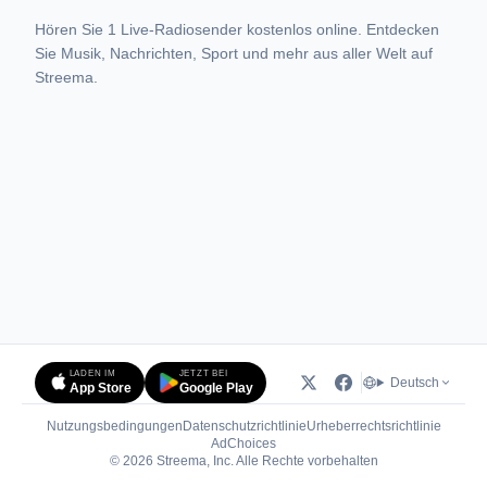
Hören Sie 1 Live-Radiosender kostenlos online. Entdecken
Sie Musik, Nachrichten, Sport und mehr aus aller Welt auf
Streema.
LADEN IM
JETZT BEI
Deutsch
App Store
Google Play
Nutzungsbedingungen
Datenschutzrichtlinie
Urheberrechtsrichtlinie
(öffnet in neuem Tab)
AdChoices
© 2026 Streema, Inc. Alle Rechte vorbehalten