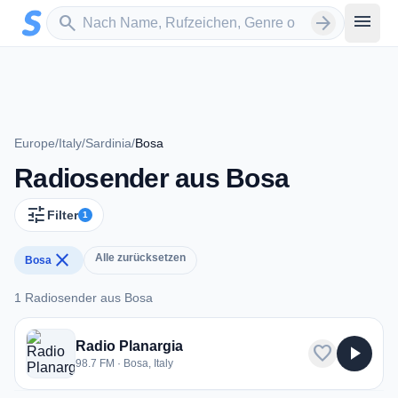
Zum Hauptinhalt springen
Sender suchen
menu
search
arrow_forward
Europe
/
Italy
/
Sardinia
/
Bosa
Radiosender aus Bosa
tune
Filter
1
close
Alle zurücksetzen
Bosa
1 Radiosender aus Bosa
1 Radiosender aus Bosa
Radio Planargia
favorite
play_arrow
98.7 FM · Bosa, Italy