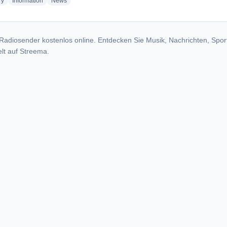
radio stations
radio stations
radio stations
ry
Information
News
Radiosender kostenlos online. Entdecken Sie Musik, Nachrichten, Spor
lt auf Streema.