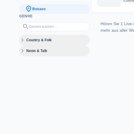
Count
location_on
Bosaso
GENRE
Hören Sie 1 Live-
Genres suchen…
search
mehr aus aller We
expand_more
Country & Folk
expand_more
News & Talk