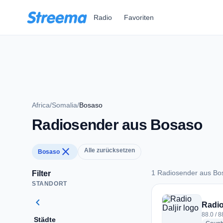
Zum Hauptinhalt springen
Radio
Favoriten
Africa
/
Somalia
/
Bosaso
Radiosender aus Bosaso
close
Alle zurücksetzen
Bosaso
1 Radiosender aus Bo
Filter
STANDORT
1 Radiosender aus 
chevron_left
Radio
88.0 / 
Städte