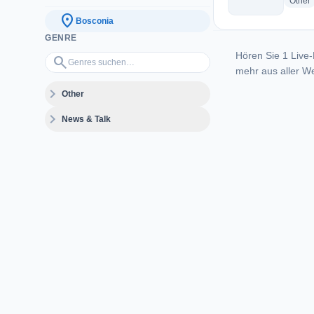
r
Other
location_on
Bosconia
GENRE
Hören Sie 1 Live-
Genres suchen…
search
mehr aus aller We
expand_more
Other
expand_more
News & Talk