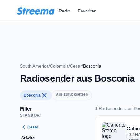
Zum Hauptinhalt springen
Radio
Favoriten
South America
/
Colombia
/
Cesar
/
Bosconia
Radiosender aus Bosconia
close
Alle zurücksetzen
Bosconia
1 Radiosender aus Bo
Filter
STANDORT
1 Radiosender aus 
chevron_left
Cesar
Calie
90.2 FM
Städte