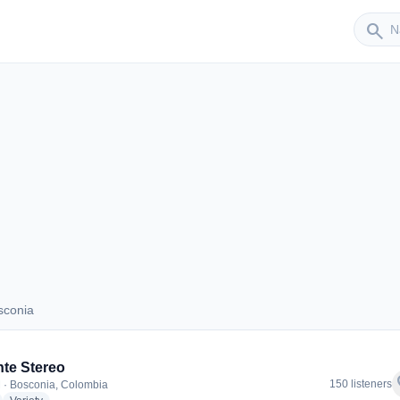
Sender
search
sconia
Bosconia
nte Stereo
f
150 listeners
 · Bosconia, Colombia