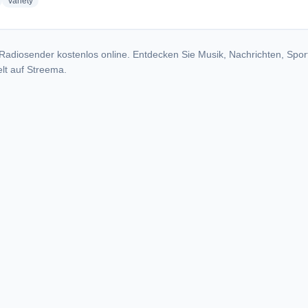
adio stations
radio stations
Variety
Radiosender kostenlos online. Entdecken Sie Musik, Nachrichten, Spor
lt auf Streema.