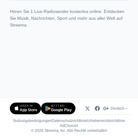
Hören Sie 1 Live-Radiosender kostenlos online. Entdecken
Sie Musik, Nachrichten, Sport und mehr aus aller Welt auf
Streema.
LADEN IM
JETZT BEI
Deutsch
App Store
Google Play
Nutzungsbedingungen
Datenschutzrichtlinie
Urheberrechtsrichtlinie
(öffnet in neuem Tab)
AdChoices
© 2026 Streema, Inc. Alle Rechte vorbehalten