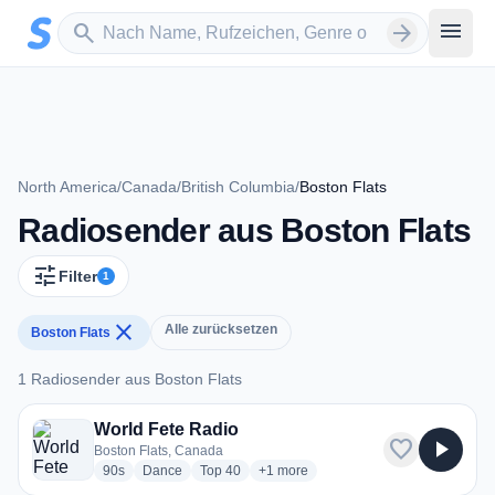
Zum Hauptinhalt springen
Sender suchen
menu
search
arrow_forward
North America
/
Canada
/
British Columbia
/
Boston Flats
Radiosender aus Boston Flats
tune
Filter
1
close
Alle zurücksetzen
Boston Flats
1 Radiosender aus Boston Flats
1 Radiosender aus Boston Flats
World Fete Radio
favorite
play_arrow
Boston Flats, Canada
radio stations
radio stations
radio stations
more genres for World Fete Radio
90s
Dance
Top 40
+1
more