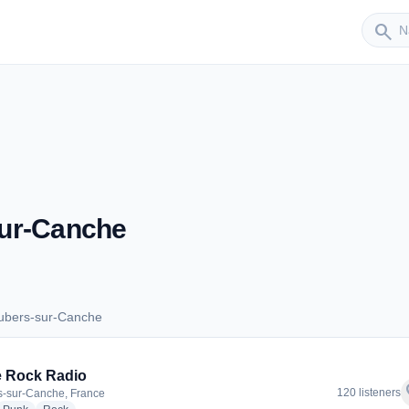
Sender
search
sur-Canche
ubers-sur-Canche
Boubers-sur-Canche
e Rock Radio
f
120 listeners
-sur-Canche, France