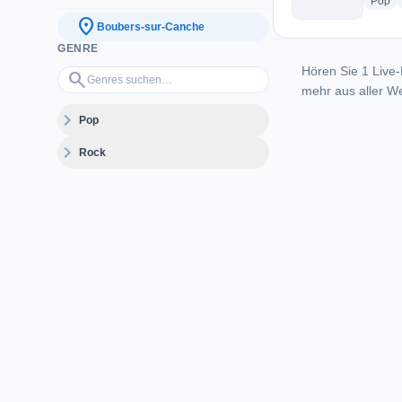
ra
Pop
location_on
Boubers-sur-Canche
GENRE
Hören Sie 1 Live-
Genres suchen…
search
mehr aus aller We
expand_more
Pop
expand_more
Rock