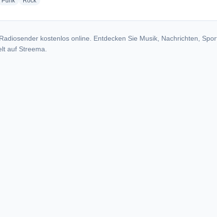
dio stations
radio stations
radio stations
Punk
Rock
Radiosender kostenlos online. Entdecken Sie Musik, Nachrichten, Spor
lt auf Streema.