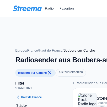
Zum Hauptinhalt springen
Radio
Favoriten
Europe
/
France
/
Haut de France
/
Boubers-sur-Canche
Radiosender aus Boubers-
close
Alle zurücksetzen
Boubers-sur-Canche
1 Radiosender aus Bo
Filter
STANDORT
1 Radiosender aus 
chevron_left
Haut de France
Ston
Boubers
Städte