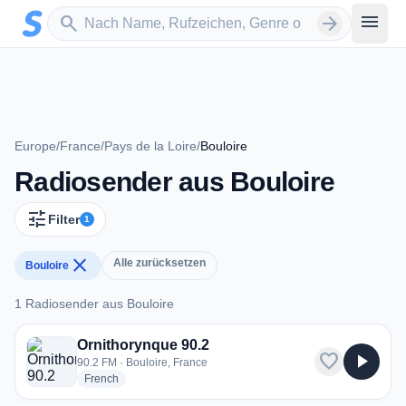
Zum Hauptinhalt springen
Sender suchen
menu
search
arrow_forward
Europe
/
France
/
Pays de la Loire
/
Bouloire
Radiosender aus Bouloire
tune
Filter
1
close
Alle zurücksetzen
Bouloire
1 Radiosender aus Bouloire
1 Radiosender aus Bouloire
Ornithorynque 90.2
favorite
play_arrow
90.2 FM · Bouloire, France
radio stations
French