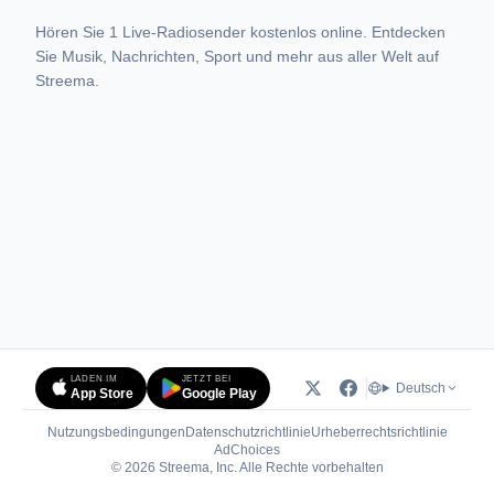
Hören Sie 1 Live-Radiosender kostenlos online. Entdecken
Sie Musik, Nachrichten, Sport und mehr aus aller Welt auf
Streema.
LADEN IM
JETZT BEI
Deutsch
App Store
Google Play
Nutzungsbedingungen
Datenschutzrichtlinie
Urheberrechtsrichtlinie
(öffnet in neuem Tab)
AdChoices
© 2026 Streema, Inc. Alle Rechte vorbehalten