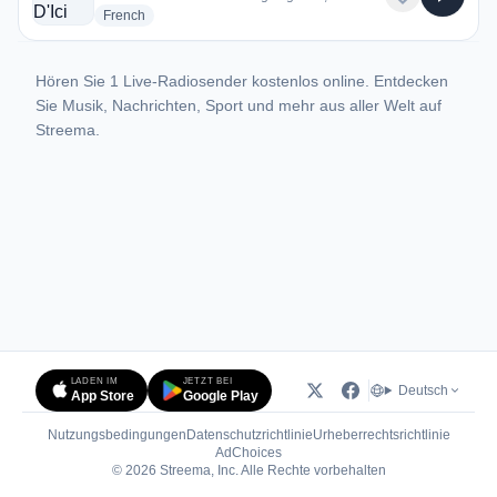
radio stations
French
Hören Sie 1 Live-Radiosender kostenlos online. Entdecken
Sie Musik, Nachrichten, Sport und mehr aus aller Welt auf
Streema.
LADEN IM
JETZT BEI
Deutsch
App Store
Google Play
Nutzungsbedingungen
Datenschutzrichtlinie
Urheberrechtsrichtlinie
(öffnet in neuem Tab)
AdChoices
© 2026 Streema, Inc. Alle Rechte vorbehalten