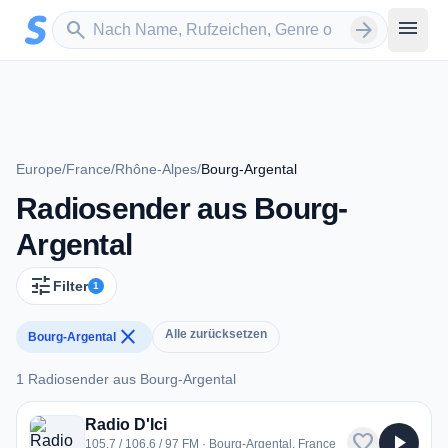
Zum Hauptinhalt springen
Sender suchen
menu
search
arrow_forward
Europe
/
France
/
Rhône-Alpes
/
Bourg-Argental
Radiosender aus Bourg-
Argental
tune
Filter
1
close
Alle zurücksetzen
Bourg-Argental
1 Radiosender aus Bourg-Argental
1 Radiosender aus Bourg-Argental
Radio D'Ici
favorite
play_arrow
105.7 / 106.6 / 97 FM · Bourg-Argental, France