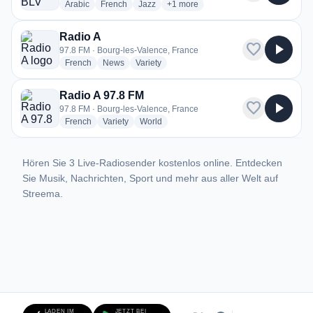
radio stations
radio stations
radio stations
more genres for Radio BLV
Arabic
French
Jazz
+1
more
Radio A
favorite
play_arrow
97.8 FM · Bourg-les-Valence, France
radio stations
radio stations
radio stations
French
News
Variety
Radio A 97.8 FM
favorite
play_arrow
97.8 FM · Bourg-les-Valence, France
radio stations
radio stations
radio stations
French
Variety
World
Hören Sie 3 Live-Radiosender kostenlos online. Entdecken
Sie Musik, Nachrichten, Sport und mehr aus aller Welt auf
Streema.
LADEN IM
JETZT BEI