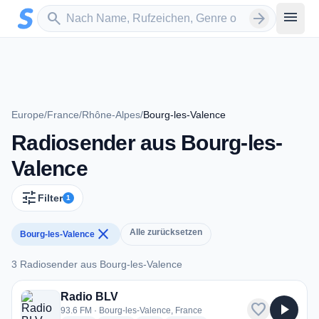
Zum Hauptinhalt springen
Sender suchen
menu
search
arrow_forward
Europe
/
France
/
Rhône-Alpes
/
Bourg-les-Valence
Radiosender aus Bourg-les-
Valence
tune
Filter
1
close
Alle zurücksetzen
Bourg-les-Valence
3 Radiosender aus Bourg-les-Valence
3 Radiosender aus Bourg-les-Valence
Radio BLV
favorite
play_arrow
93.6 FM · Bourg-les-Valence, France