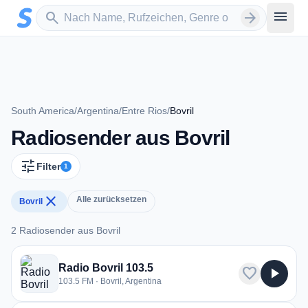
Zum Hauptinhalt springen
Sender suchen
menu
search
arrow_forward
South America
/
Argentina
/
Entre Rios
/
Bovril
Radiosender aus Bovril
tune
Filter
1
close
Alle zurücksetzen
Bovril
2 Radiosender aus Bovril
2 Radiosender aus Bovril
Radio Bovril 103.5
favorite
play_arrow
103.5 FM · Bovril, Argentina