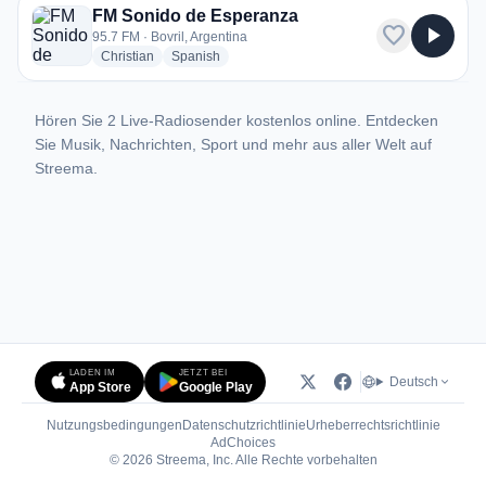
FM Sonido de Esperanza
favorite
play_arrow
95.7 FM · Bovril, Argentina
radio stations
radio stations
Christian
Spanish
Hören Sie 2 Live-Radiosender kostenlos online. Entdecken
Sie Musik, Nachrichten, Sport und mehr aus aller Welt auf
Streema.
LADEN IM
JETZT BEI
Deutsch
App Store
Google Play
Nutzungsbedingungen
Datenschutzrichtlinie
Urheberrechtsrichtlinie
(öffnet in neuem Tab)
AdChoices
© 2026 Streema, Inc. Alle Rechte vorbehalten