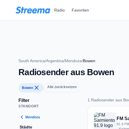
Zum Hauptinhalt springen
Radio
Favoriten
South America
/
Argentina
/
Mendoza
/
Bowen
Radiosender aus Bowen
close
Alle zurücksetzen
Bowen
1 Radiosender aus B
Filter
STANDORT
1 Radiosender aus
chevron_left
Mendoza
FM Sa
91.9 FM
Städte