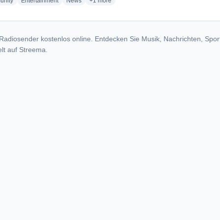
radio stations
radio stations
radio stations
more genres for FM Sarmiento 91.9
nity
Entertainment
News
+1
more
Radiosender kostenlos online. Entdecken Sie Musik, Nachrichten, Spor
lt auf Streema.