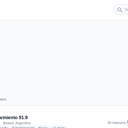
Sender
search
owen
 Bowen
rmiento 91.9
f
30 listeners
 · Bowen, Argentina