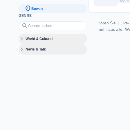
Commu
location_on
Bowen
GENRE
Hören Sie 1 Live-
Genres suchen…
search
mehr aus aller We
expand_more
World & Cultural
expand_more
News & Talk