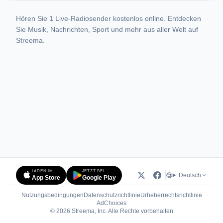
Hören Sie 1 Live-Radiosender kostenlos online. Entdecken
Sie Musik, Nachrichten, Sport und mehr aus aller Welt auf
Streema.
LADEN IM
JETZT BEI
Deutsch
App Store
Google Play
Nutzungsbedingungen
Datenschutzrichtlinie
Urheberrechtsrichtlinie
(öffnet in neuem Tab)
AdChoices
© 2026 Streema, Inc. Alle Rechte vorbehalten