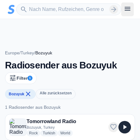
Zum Hauptinhalt springen
Sender suchen
menu
search
arrow_forward
Europe
/
Turkey
/
Bozuyuk
Radiosender aus Bozuyuk
tune
Filter
1
close
Alle zurücksetzen
Bozuyuk
1 Radiosender aus Bozuyuk
1 Radiosender aus Bozuyuk
Tomorrowland Radio
favorite
play_arrow
Bozuyuk, Turkey
radio stations
radio stations
radio stations
Rock
Turkish
World