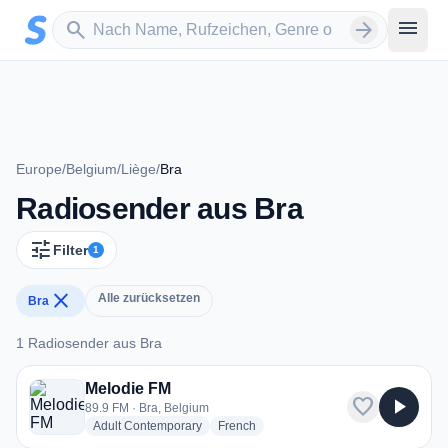
Zum Hauptinhalt springen
Sender suchen
menu
search
arrow_forward
Europe
/
Belgium
/
Liège
/
Bra
Radiosender aus Bra
tune
Filter
1
close
Alle zurücksetzen
Bra
1 Radiosender aus Bra
1 Radiosender aus Bra
Melodie FM
favorite
play_arrow
89.9 FM · Bra, Belgium
radio stations
radio stations
Adult Contemporary
French