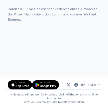
Hören Sie 1 Live-Radiosender kostenlos online. Entdecken
Sie Musik, Nachrichten, Sport und mehr aus aller Welt auf
Streema.
LADEN IM
JETZT BEI
Deutsch
App Store
Google Play
Nutzungsbedingungen
Datenschutzrichtlinie
Urheberrechtsrichtlinie
(öffnet in neuem Tab)
AdChoices
© 2026 Streema, Inc. Alle Rechte vorbehalten