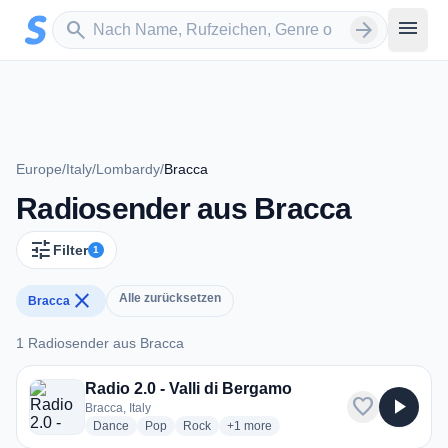
Zum Hauptinhalt springen
Sender suchen
menu
search
arrow_forward
Europe
/
Italy
/
Lombardy
/
Bracca
Radiosender aus Bracca
tune
Filter
1
close
Alle zurücksetzen
Bracca
1 Radiosender aus Bracca
1 Radiosender aus Bracca
Radio 2.0 - Valli di Bergamo
favorite
play_arrow
Bracca, Italy
radio stations
radio stations
radio stations
more genres for Radio 2.0 - Valli di 
Dance
Pop
Rock
+1
more