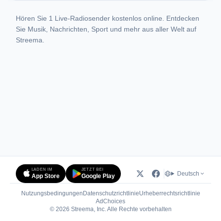
Hören Sie 1 Live-Radiosender kostenlos online. Entdecken
Sie Musik, Nachrichten, Sport und mehr aus aller Welt auf
Streema.
LADEN IM
JETZT BEI
Deutsch
App Store
Google Play
Nutzungsbedingungen
Datenschutzrichtlinie
Urheberrechtsrichtlinie
(öffnet in neuem Tab)
AdChoices
© 2026 Streema, Inc. Alle Rechte vorbehalten