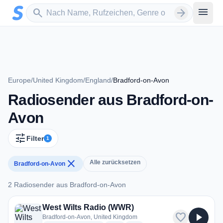
Zum Hauptinhalt springen
Sender suchen
menu
search
arrow_forward
Europe
/
United Kingdom
/
England
/
Bradford-on-Avon
Radiosender aus Bradford-on-
Avon
tune
Filter
1
close
Alle zurücksetzen
Bradford-on-Avon
2 Radiosender aus Bradford-on-Avon
2 Radiosender aus Bradford-on-Avon
West Wilts Radio (WWR)
favorite
play_arrow
Bradford-on-Avon, United Kingdom