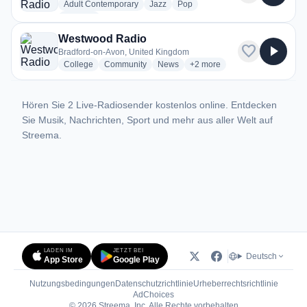
radio stations
radio stations
radio stations
Adult Contemporary
Jazz
Pop
more genres for West Wilts Radio (WWR)
+1
more
Westwood Radio
favorite
play_arrow
Bradford-on-Avon, United Kingdom
radio stations
radio stations
radio stations
more genres for Westwood R
College
Community
News
+2
more
Hören Sie 2 Live-Radiosender kostenlos online. Entdecken
Sie Musik, Nachrichten, Sport und mehr aus aller Welt auf
Streema.
LADEN IM
JETZT BEI
Deutsch
App Store
Google Play
Nutzungsbedingungen
Datenschutzrichtlinie
Urheberrechtsrichtlinie
(öffnet in neuem Tab)
AdChoices
© 2026 Streema, Inc. Alle Rechte vorbehalten