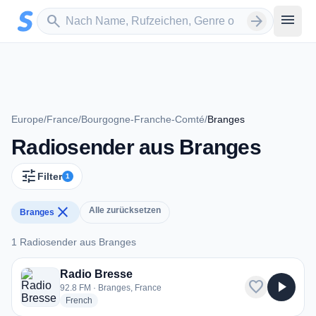
Zum Hauptinhalt springen
Sender suchen
menu
search
arrow_forward
Europe
/
France
/
Bourgogne-Franche-Comté
/
Branges
Radiosender aus Branges
tune
Filter
1
close
Alle zurücksetzen
Branges
1 Radiosender aus Branges
1 Radiosender aus Branges
Radio Bresse
favorite
play_arrow
92.8 FM · Branges, France
radio stations
French