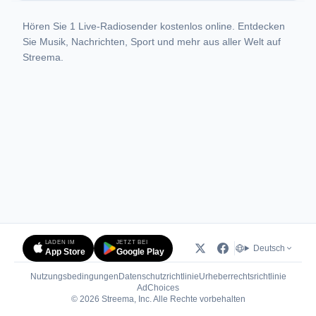
Hören Sie 1 Live-Radiosender kostenlos online. Entdecken
Sie Musik, Nachrichten, Sport und mehr aus aller Welt auf
Streema.
LADEN IM
JETZT BEI
Deutsch
App Store
Google Play
Nutzungsbedingungen
Datenschutzrichtlinie
Urheberrechtsrichtlinie
(öffnet in neuem Tab)
AdChoices
© 2026 Streema, Inc. Alle Rechte vorbehalten