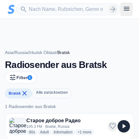
Zum Hauptinhalt springen
Sender suchen
menu
search
arrow_forward
Asia
/
Russia
/
Irkutsk Oblast
/
Bratsk
Radiosender aus Bratsk
tune
Filter
1
close
Alle zurücksetzen
Bratsk
1 Radiosender aus Bratsk
1 Radiosender aus Bratsk
Старое доброе Радио
favorite
play_arrow
105.3 FM · Bratsk, Russia
radio stations
radio stations
radio stations
more genres for Старое доброе
90s
Adult
Information
+1
more