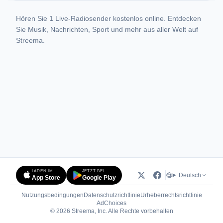
Hören Sie 1 Live-Radiosender kostenlos online. Entdecken
Sie Musik, Nachrichten, Sport und mehr aus aller Welt auf
Streema.
LADEN IM
JETZT BEI
Deutsch
App Store
Google Play
Nutzungsbedingungen
Datenschutzrichtlinie
Urheberrechtsrichtlinie
(öffnet in neuem Tab)
AdChoices
© 2026 Streema, Inc. Alle Rechte vorbehalten