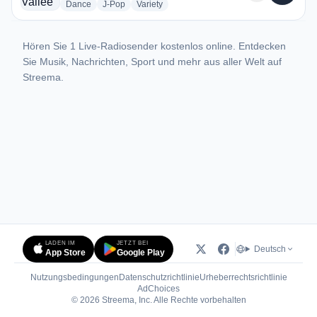
radio stations
radio stations
radio stations
Dance
J-Pop
Variety
Hören Sie 1 Live-Radiosender kostenlos online. Entdecken
Sie Musik, Nachrichten, Sport und mehr aus aller Welt auf
Streema.
LADEN IM
JETZT BEI
Deutsch
App Store
Google Play
Nutzungsbedingungen
Datenschutzrichtlinie
Urheberrechtsrichtlinie
(öffnet in neuem Tab)
AdChoices
© 2026 Streema, Inc. Alle Rechte vorbehalten