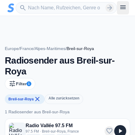
Zum Hauptinhalt springen
Sender suchen
menu
search
arrow_forward
Europe
/
France
/
Alpes-Maritimes
/
Breil-sur-Roya
Radiosender aus Breil-sur-
Roya
tune
Filter
1
close
Alle zurücksetzen
Breil-sur-Roya
1 Radiosender aus Breil-sur-Roya
1 Radiosender aus Breil-sur-Roya
Radio Vallée 97.5 FM
favorite
play_arrow
97.5 FM · Breil-sur-Roya, France