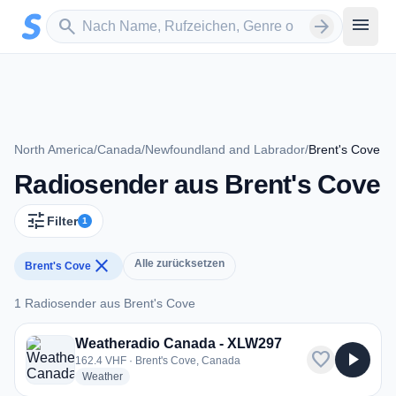
Zum Hauptinhalt springen
Sender suchen
menu
search
arrow_forward
North America
/
Canada
/
Newfoundland and Labrador
/
Brent's Cove
Radiosender aus Brent's Cove
tune
Filter
1
close
Alle zurücksetzen
Brent's Cove
1 Radiosender aus Brent's Cove
1 Radiosender aus Brent's Cove
Weatheradio Canada - XLW297
favorite
play_arrow
162.4 VHF · Brent's Cove, Canada
radio stations
Weather