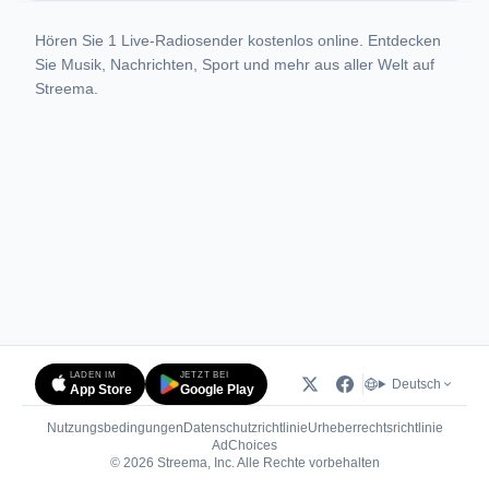
Hören Sie 1 Live-Radiosender kostenlos online. Entdecken
Sie Musik, Nachrichten, Sport und mehr aus aller Welt auf
Streema.
LADEN IM
JETZT BEI
Deutsch
App Store
Google Play
Nutzungsbedingungen
Datenschutzrichtlinie
Urheberrechtsrichtlinie
(öffnet in neuem Tab)
AdChoices
© 2026 Streema, Inc. Alle Rechte vorbehalten