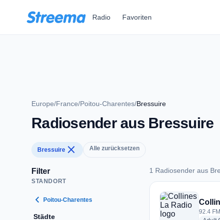
Zum Hauptinhalt springen
Radio
Favoriten
Europe
/
France
/
Poitou-Charentes
/
Bressuire
Radiosender aus Bressuire
close
Alle zurücksetzen
Bressuire
1 Radiosender aus Bre
Filter
STANDORT
1 Radiosender aus 
chevron_left
Poitou-Charentes
Colli
92.4 FM
Städte