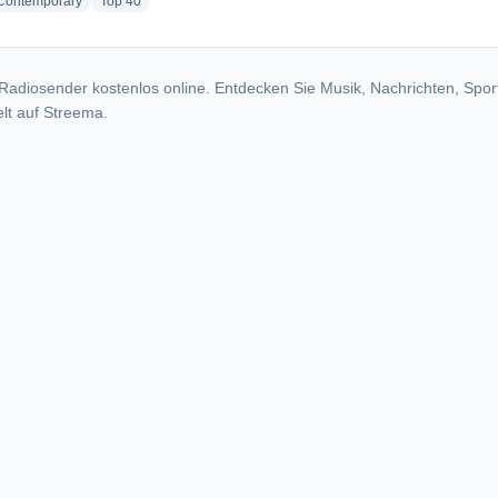
radio stations
radio stations
 Contemporary
Top 40
Radiosender kostenlos online. Entdecken Sie Musik, Nachrichten, Spor
lt auf Streema.