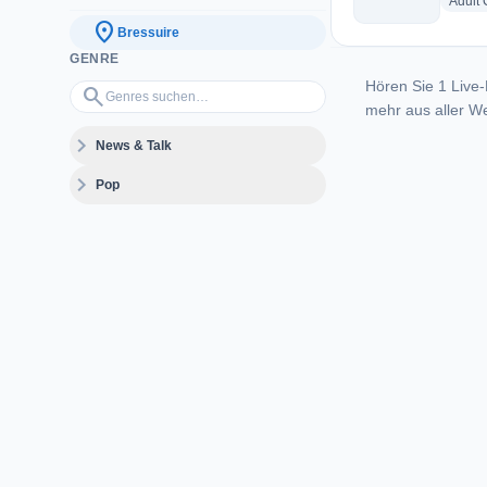
Adult
location_on
Bressuire
GENRE
Hören Sie 1 Live-
Genres suchen…
search
mehr aus aller We
expand_more
News & Talk
expand_more
Pop