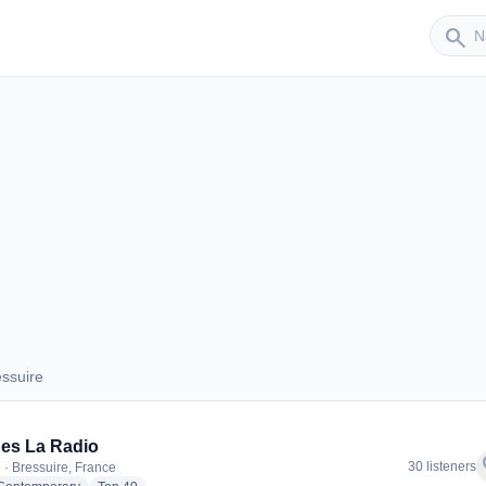
Sender
search
ssuire
Bressuire
nes La Radio
f
30 listeners
 · Bressuire, France