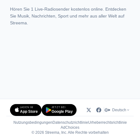
Hören Sie 1 Live-Radiosender kostenlos online. Entdecken
Sie Musik, Nachrichten, Sport und mehr aus aller Welt auf
Streema.
LADEN IM
JETZT BEI
Deutsch
App Store
Google Play
Nutzungsbedingungen
Datenschutzrichtlinie
Urheberrechtsrichtlinie
(öffnet in neuem Tab)
AdChoices
© 2026 Streema, Inc. Alle Rechte vorbehalten