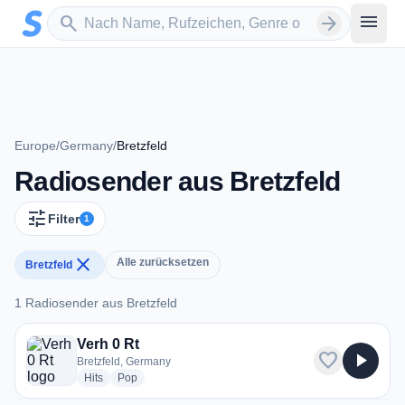
Zum Hauptinhalt springen
Sender suchen
menu
search
arrow_forward
Europe
/
Germany
/
Bretzfeld
Radiosender aus Bretzfeld
tune
Filter
1
close
Alle zurücksetzen
Bretzfeld
1 Radiosender aus Bretzfeld
1 Radiosender aus Bretzfeld
Verh 0 Rt
favorite
play_arrow
Bretzfeld, Germany
radio stations
radio stations
Hits
Pop