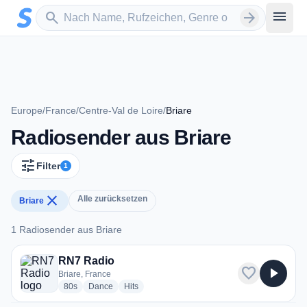
Zum Hauptinhalt springen
Sender suchen
menu
search
arrow_forward
Europe
/
France
/
Centre-Val de Loire
/
Briare
Radiosender aus Briare
tune
Filter
1
close
Alle zurücksetzen
Briare
1 Radiosender aus Briare
1 Radiosender aus Briare
RN7 Radio
favorite
play_arrow
Briare, France
radio stations
radio stations
radio stations
80s
Dance
Hits