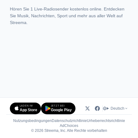
Hören Sie 1 Live-Radiosender kostenlos online. Entdecken
Sie Musik, Nachrichten, Sport und mehr aus aller Welt auf
Streema.
LADEN IM
JETZT BEI
Deutsch
App Store
Google Play
Nutzungsbedingungen
Datenschutzrichtlinie
Urheberrechtsrichtlinie
(öffnet in neuem Tab)
AdChoices
© 2026 Streema, Inc. Alle Rechte vorbehalten