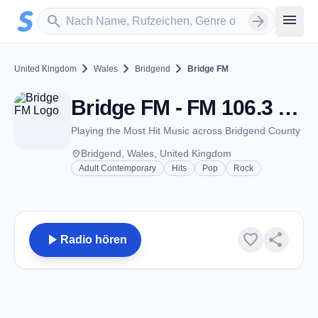
Zum Hauptinhalt springen
Sender suchen
menu
search
arrow_forward
chevron_right
chevron_right
chevron_right
United Kingdom
Wales
Bridgend
Bridge FM
Bridge FM - FM 106.3 - Bridgend
Playing the Most Hit Music across Bridgend County
place
Bridgend, Wales, United Kingdom
Adult Contemporary
Hits
Pop
Rock
play_arrow
favorite
share
Radio hören