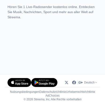
Hören Sie 1 Live-Radiosender kostenlos online. Entdecken
Sie Musik, Nachrichten, Sport und mehr aus aller Welt auf
Streema.
LADEN IM
JETZT BEI
Deutsch
App Store
Google Play
Nutzungsbedingungen
Datenschutzrichtlinie
Urheberrechtsrichtlinie
(öffnet in neuem Tab)
AdChoices
© 2026 Streema, Inc. Alle Rechte vorbehalten