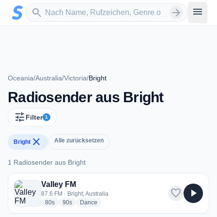
Zum Hauptinhalt springen
Sender suchen
menu
search
arrow_forward
Oceania
/
Australia
/
Victoria
/
Bright
Radiosender aus Bright
tune
Filter
1
close
Alle zurücksetzen
Bright
1 Radiosender aus Bright
1 Radiosender aus Bright
Valley FM
favorite
play_arrow
87.6 FM · Bright, Australia
radio stations
radio stations
radio stations
80s
90s
Dance