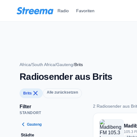
Zum Hauptinhalt springen
Radio
Favoriten
Africa
/
South Africa
/
Gauteng
/
Brits
Radiosender aus Brits
close
Alle zurücksetzen
Brits
2 Radiosender aus Bri
Filter
STANDORT
2 Radiosender aus B
chevron_left
Gauteng
Madib
105.3 FM
Städte