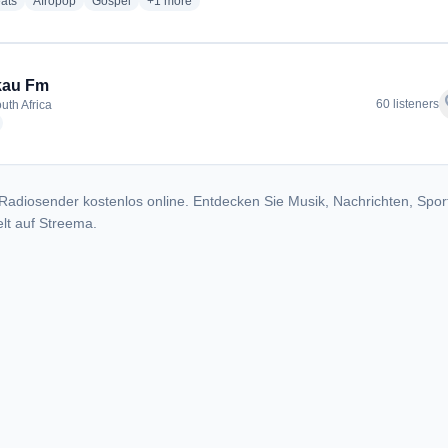
radio stations
radio stations
radio stations
more genres for Madibeng FM 105.3
ats
Afropop
Gospel
+1
more
au Fm
f
60 listeners
outh Africa
adio stations
Radiosender kostenlos online. Entdecken Sie Musik, Nachrichten, Spor
lt auf Streema.