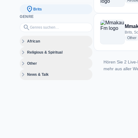
Afrobe
location_on
Brits
GENRE
Genres suchen…
search
Mmak
Brits, S
r
Other
expand_more
African
expand_more
Religious & Spiritual
Hören Sie 2 Live-
expand_more
Other
mehr aus aller We
expand_more
News & Talk