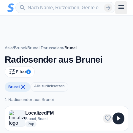
Zum Hauptinhalt springen
Sender suchen
menu
search
arrow_forward
Asia
/
Brunei
/
Brunei Darussalam
/
Brunei
Radiosender aus Brunei
tune
Filter
1
close
Alle zurücksetzen
Brunei
1 Radiosender aus Brunei
1 Radiosender aus Brunei
LocalizedFM
favorite
play_arrow
Brunei, Brunei
radio stations
Pop