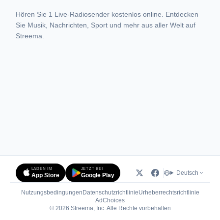
Hören Sie 1 Live-Radiosender kostenlos online. Entdecken
Sie Musik, Nachrichten, Sport und mehr aus aller Welt auf
Streema.
LADEN IM
JETZT BEI
Deutsch
App Store
Google Play
Nutzungsbedingungen
Datenschutzrichtlinie
Urheberrechtsrichtlinie
(öffnet in neuem Tab)
AdChoices
© 2026 Streema, Inc. Alle Rechte vorbehalten