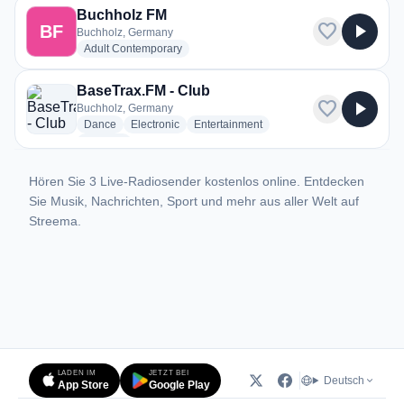
Buchholz FM
favorite
play_arrow
BF
Buchholz, Germany
radio stations
Adult Contemporary
BaseTrax.FM - Club
favorite
play_arrow
Buchholz, Germany
radio stations
radio stations
radio stations
Dance
Electronic
Entertainment
more genres for BaseTrax.FM - Club
+1
more
Hören Sie 3 Live-Radiosender kostenlos online. Entdecken
Sie Musik, Nachrichten, Sport und mehr aus aller Welt auf
Streema.
LADEN IM
JETZT BEI
Deutsch
App Store
Google Play