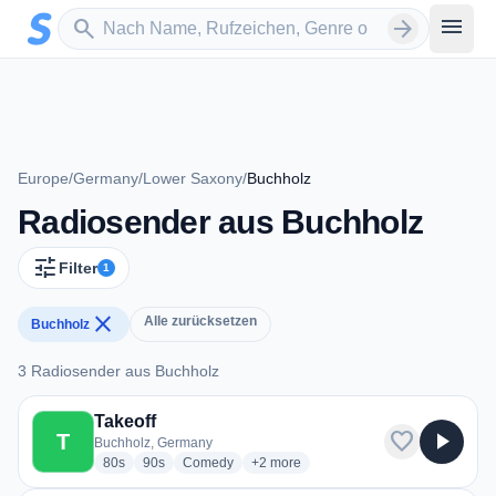
Zum Hauptinhalt springen
Sender suchen
menu
search
arrow_forward
Europe
/
Germany
/
Lower Saxony
/
Buchholz
Radiosender aus Buchholz
tune
Filter
1
close
Alle zurücksetzen
Buchholz
3 Radiosender aus Buchholz
3 Radiosender aus Buchholz
Takeoff
favorite
play_arrow
T
Buchholz, Germany
radio stations
radio stations
radio stations
more genres for Takeoff
80s
90s
Comedy
+2
more