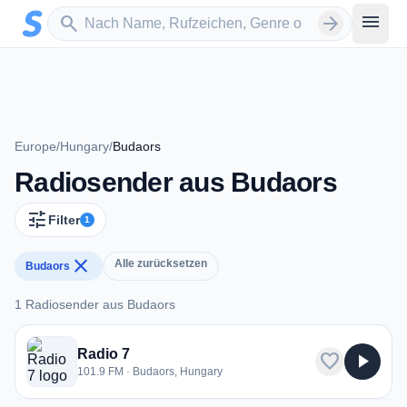
Zum Hauptinhalt springen
Sender suchen
menu
search
arrow_forward
Europe
/
Hungary
/
Budaors
Radiosender aus Budaors
tune
Filter
1
close
Alle zurücksetzen
Budaors
1 Radiosender aus Budaors
1 Radiosender aus Budaors
Radio 7
favorite
play_arrow
101.9 FM · Budaors, Hungary