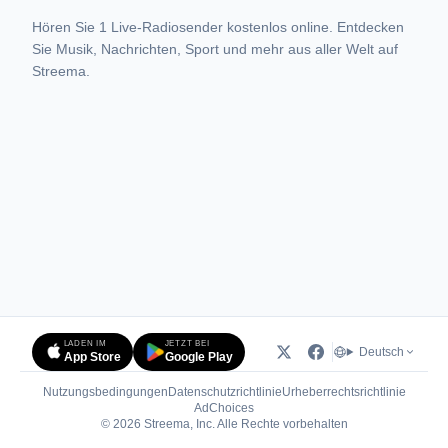
Hören Sie 1 Live-Radiosender kostenlos online. Entdecken
Sie Musik, Nachrichten, Sport und mehr aus aller Welt auf
Streema.
LADEN IM
JETZT BEI
Deutsch
App Store
Google Play
Nutzungsbedingungen
Datenschutzrichtlinie
Urheberrechtsrichtlinie
(öffnet in neuem Tab)
AdChoices
© 2026 Streema, Inc. Alle Rechte vorbehalten