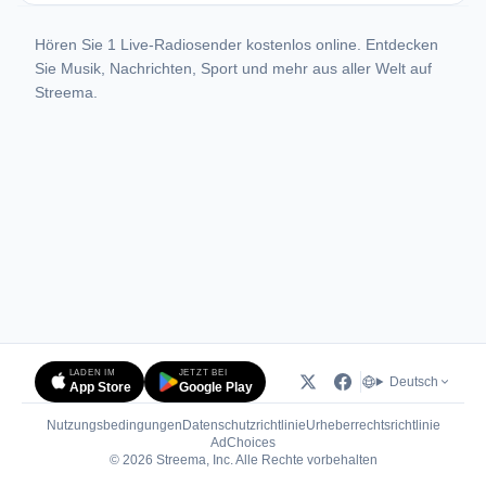
Hören Sie 1 Live-Radiosender kostenlos online. Entdecken
Sie Musik, Nachrichten, Sport und mehr aus aller Welt auf
Streema.
LADEN IM
JETZT BEI
Deutsch
App Store
Google Play
Nutzungsbedingungen
Datenschutzrichtlinie
Urheberrechtsrichtlinie
(öffnet in neuem Tab)
AdChoices
© 2026 Streema, Inc. Alle Rechte vorbehalten