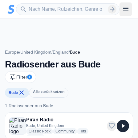
Zum Hauptinhalt springen
Sender suchen
menu
search
arrow_forward
Europe
/
United Kingdom
/
England
/
Bude
Radiosender aus Bude
tune
Filter
1
close
Alle zurücksetzen
Bude
1 Radiosender aus Bude
1 Radiosender aus Bude
Piran Radio
favorite
play_arrow
Bude, United Kingdom
radio stations
radio stations
radio stations
Classic Rock
Community
Hits
more genres for Piran Radio
+3
more