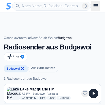
Zum Hauptinhalt springen
Sender suchen
menu
search
arrow_forward
Oceania
/
Australia
/
New South Wales
/
Budgewoi
Radiosender aus Budgewoi
tune
Filter
1
close
Alle zurücksetzen
Budgewoi
1 Radiosender aus Budgewoi
1 Radiosender aus Budgewoi
Lake Macquarie FM
favorite
play_arrow
97.3 FM · Budgewoi, Australia
radio stations
radio stations
radio stations
more genres for Lake Macquarie 
Community
Hits
Jazz
+3
more