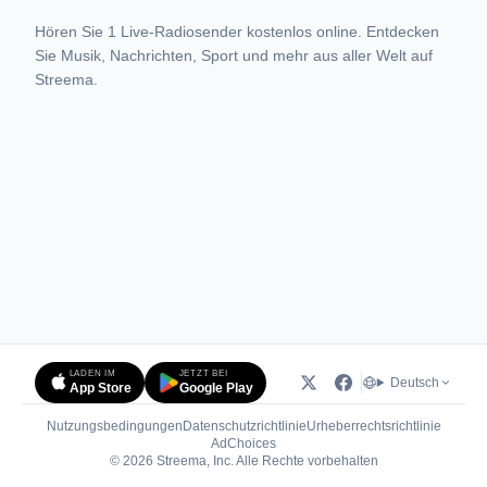
Hören Sie 1 Live-Radiosender kostenlos online. Entdecken
Sie Musik, Nachrichten, Sport und mehr aus aller Welt auf
Streema.
LADEN IM
JETZT BEI
Deutsch
App Store
Google Play
Nutzungsbedingungen
Datenschutzrichtlinie
Urheberrechtsrichtlinie
(öffnet in neuem Tab)
AdChoices
© 2026 Streema, Inc. Alle Rechte vorbehalten