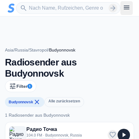
Zum Hauptinhalt springen
Sender suchen
menu
search
arrow_forward
Asia
/
Russia
/
Stavropol
/
Budyonnovsk
Radiosender aus
Budyonnovsk
tune
Filter
1
close
Alle zurücksetzen
Budyonnovsk
1 Radiosender aus Budyonnovsk
1 Radiosender aus Budyonnovsk
Радио Точка
favorite
play_arrow
104.0 FM · Budyonnovsk, Russia