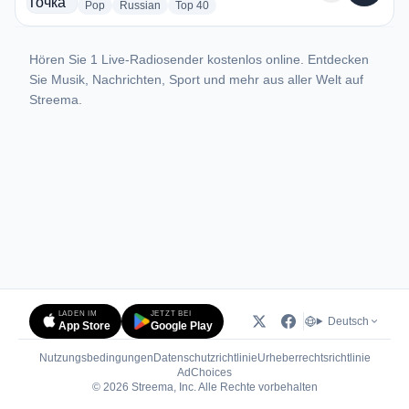
radio stations
radio stations
radio stations
Pop
Russian
Top 40
Hören Sie 1 Live-Radiosender kostenlos online. Entdecken
Sie Musik, Nachrichten, Sport und mehr aus aller Welt auf
Streema.
LADEN IM
JETZT BEI
Deutsch
App Store
Google Play
Nutzungsbedingungen
Datenschutzrichtlinie
Urheberrechtsrichtlinie
(öffnet in neuem Tab)
AdChoices
© 2026 Streema, Inc. Alle Rechte vorbehalten