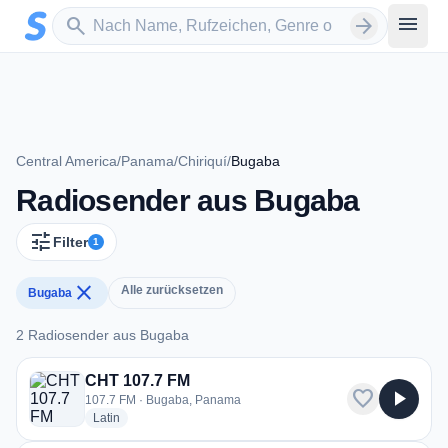
Zum Hauptinhalt springen
Sender suchen
menu
search
arrow_forward
Central America
/
Panama
/
Chiriquí
/
Bugaba
Radiosender aus Bugaba
tune
Filter
1
close
Alle zurücksetzen
Bugaba
2 Radiosender aus Bugaba
2 Radiosender aus Bugaba
CHT 107.7 FM
favorite
play_arrow
107.7 FM · Bugaba, Panama
radio stations
Latin