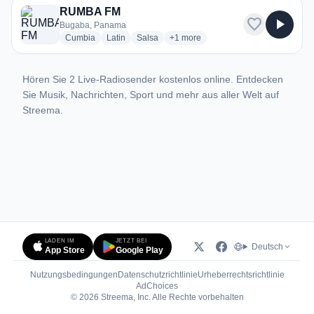
RUMBA FM
favorite
play_arrow
Bugaba, Panama
radio stations
radio stations
radio stations
more genres for RUMBA FM
Cumbia
Latin
Salsa
+1
more
Hören Sie 2 Live-Radiosender kostenlos online. Entdecken
Sie Musik, Nachrichten, Sport und mehr aus aller Welt auf
Streema.
LADEN IM
JETZT BEI
Deutsch
App Store
Google Play
Nutzungsbedingungen
Datenschutzrichtlinie
Urheberrechtsrichtlinie
(öffnet in neuem Tab)
AdChoices
© 2026 Streema, Inc. Alle Rechte vorbehalten