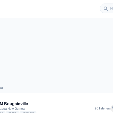
Sender
search
ka
Buka
FM Bougainville
f
90 listeners
Papua New Guinea