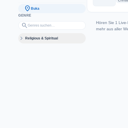
Christ
location_on
Buka
GENRE
Hören Sie 1 Live-
Genres suchen…
search
mehr aus aller We
expand_more
Religious & Spiritual