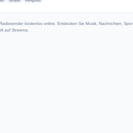
radio stations
radio stations
radio stations
ian
Gospel
Religious
Radiosender kostenlos online. Entdecken Sie Musik, Nachrichten, Spor
lt auf Streema.