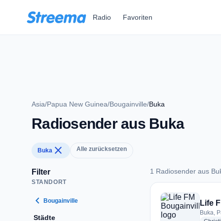
Zum Hauptinhalt springen
Radio
Favoriten
Asia
/
Papua New Guinea
/
Bougainville
/
Buka
Radiosender aus Buka
close
Alle zurücksetzen
Buka
1 Radiosender aus Bu
Filter
STANDORT
1 Radiosender aus 
chevron_left
Bougainville
Life 
Buka, 
Städte