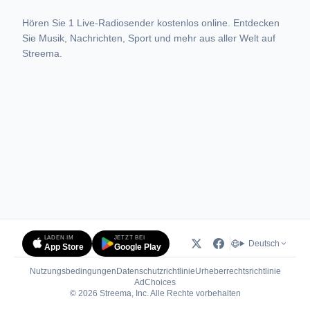
Hören Sie 1 Live-Radiosender kostenlos online. Entdecken
Sie Musik, Nachrichten, Sport und mehr aus aller Welt auf
Streema.
LADEN IM
JETZT BEI
Deutsch
App Store
Google Play
Nutzungsbedingungen
Datenschutzrichtlinie
Urheberrechtsrichtlinie
(öffnet in neuem Tab)
AdChoices
© 2026 Streema, Inc. Alle Rechte vorbehalten