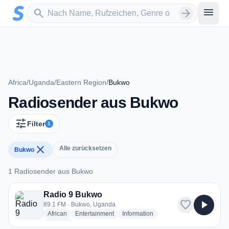
Zum Hauptinhalt springen
Sender suchen
menu
search
arrow_forward
Africa
/
Uganda
/
Eastern Region
/
Bukwo
Radiosender aus Bukwo
tune
Filter
1
close
Alle zurücksetzen
Bukwo
1 Radiosender aus Bukwo
1 Radiosender aus Bukwo
Radio 9 Bukwo
favorite
play_arrow
89.1 FM · Bukwo, Uganda
radio stations
radio stations
radio stations
African
Entertainment
Information
more genres for Radio 9 Bukwo
+2
more