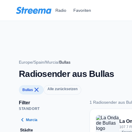
Zum Hauptinhalt springen
Radio
Favoriten
Europe
/
Spain
/
Murcia
/
Bullas
Radiosender aus Bullas
close
Alle zurücksetzen
Bullas
1 Radiosender aus Bul
Filter
STANDORT
1 Radiosender aus 
chevron_left
Murcia
La On
107.7 F
Städte