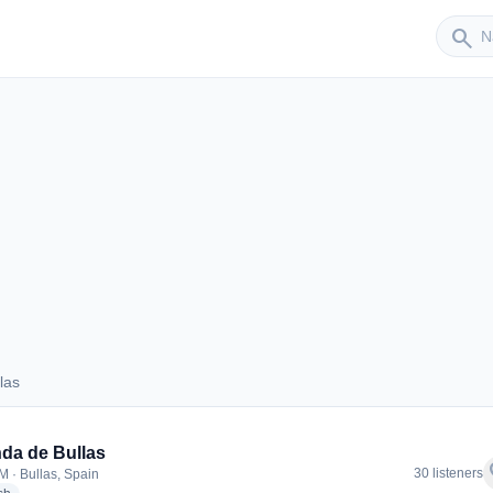
Sender
search
las
Bullas
da de Bullas
f
30 listeners
M · Bullas, Spain