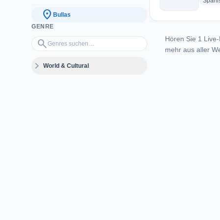
Spani
location_on
Bullas
GENRE
Hören Sie 1 Live-
Genres suchen…
search
mehr aus aller We
expand_more
World & Cultural