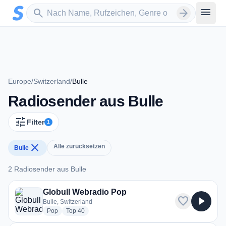
Zum Hauptinhalt springen
Sender suchen
menu
search
arrow_forward
Europe
/
Switzerland
/
Bulle
Radiosender aus Bulle
tune
Filter
1
close
Alle zurücksetzen
Bulle
2 Radiosender aus Bulle
2 Radiosender aus Bulle
Globull Webradio Pop
favorite
play_arrow
Bulle, Switzerland
radio stations
radio stations
Pop
Top 40