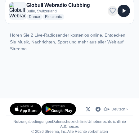
Globull Webradio Clubbing
favorite
play_arrow
Bulle, Switzerland
radio stations
radio stations
Dance
Electronic
Hören Sie 2 Live-Radiosender kostenlos online. Entdecken
Sie Musik, Nachrichten, Sport und mehr aus aller Welt auf
Streema.
LADEN IM
JETZT BEI
Deutsch
App Store
Google Play
Nutzungsbedingungen
Datenschutzrichtlinie
Urheberrechtsrichtlinie
(öffnet in neuem Tab)
AdChoices
© 2026 Streema, Inc. Alle Rechte vorbehalten