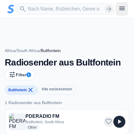
Zum Hauptinhalt springen
Sender suchen
menu
search
arrow_forward
Africa
/
South Africa
/
Bultfontein
Radiosender aus Bultfontein
tune
Filter
1
close
Alle zurücksetzen
Bultfontein
1 Radiosender aus Bultfontein
1 Radiosender aus Bultfontein
PDERADIO FM
favorite
play_arrow
Bultfontein, South Africa
radio stations
Other