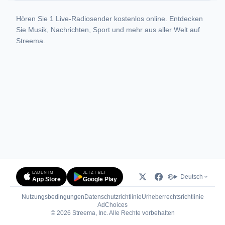
Hören Sie 1 Live-Radiosender kostenlos online. Entdecken
Sie Musik, Nachrichten, Sport und mehr aus aller Welt auf
Streema.
LADEN IM
JETZT BEI
Deutsch
App Store
Google Play
Nutzungsbedingungen
Datenschutzrichtlinie
Urheberrechtsrichtlinie
(öffnet in neuem Tab)
AdChoices
© 2026 Streema, Inc. Alle Rechte vorbehalten