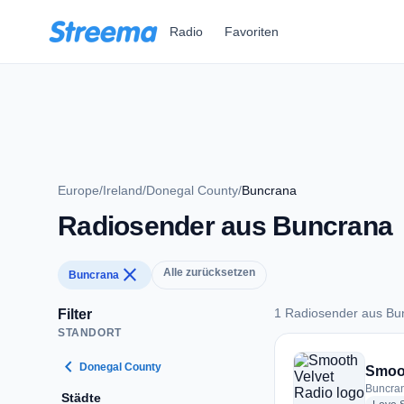
Zum Hauptinhalt springen
Radio
Favoriten
Europe
/
Ireland
/
Donegal County
/
Buncrana
Radiosender aus Buncrana
close
Alle zurücksetzen
Buncrana
1 Radiosender aus Bu
Filter
STANDORT
1 Radiosender aus 
chevron_left
Donegal County
Smoot
Buncran
Städte