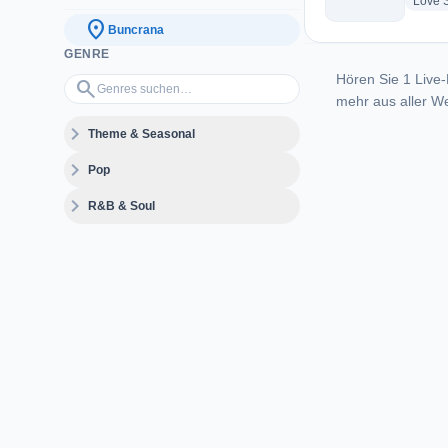
Love 
location_on
Buncrana
GENRE
Hören Sie 1 Live-
Genres suchen…
search
mehr aus aller We
expand_more
Theme & Seasonal
expand_more
Pop
expand_more
R&B & Soul