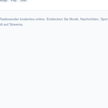
radio stations
radio stations
radio stations
Songs
Pop
Soul
Radiosender kostenlos online. Entdecken Sie Musik, Nachrichten, Spor
lt auf Streema.