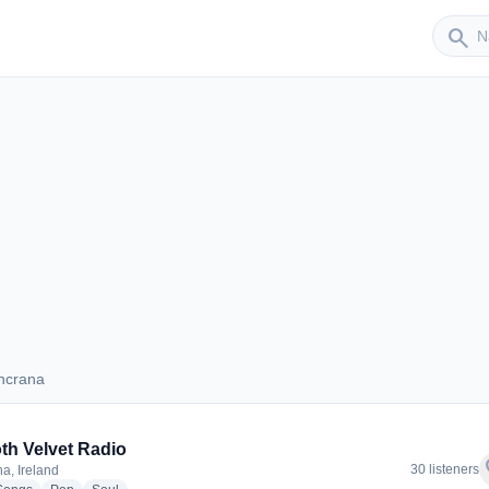
Sender
search
ncrana
Buncrana
h Velvet Radio
f
30 listeners
a, Ireland