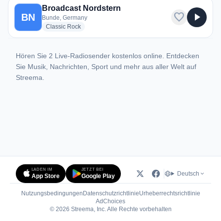
Broadcast Nordstern
favorite
play_arrow
BN
Bunde, Germany
radio stations
Classic Rock
Hören Sie 2 Live-Radiosender kostenlos online. Entdecken
Sie Musik, Nachrichten, Sport und mehr aus aller Welt auf
Streema.
LADEN IM
JETZT BEI
Deutsch
App Store
Google Play
Nutzungsbedingungen
Datenschutzrichtlinie
Urheberrechtsrichtlinie
(öffnet in neuem Tab)
AdChoices
© 2026 Streema, Inc. Alle Rechte vorbehalten