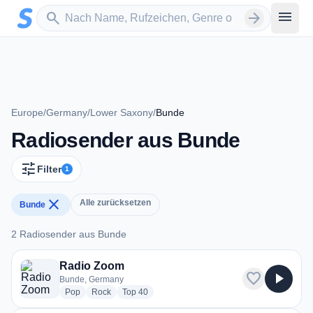
Zum Hauptinhalt springen
Sender suchen
menu
search
arrow_forward
Europe
/
Germany
/
Lower Saxony
/
Bunde
Radiosender aus Bunde
tune
Filter
1
close
Alle zurücksetzen
Bunde
2 Radiosender aus Bunde
2 Radiosender aus Bunde
Radio Zoom
favorite
play_arrow
Bunde, Germany
radio stations
radio stations
radio stations
Pop
Rock
Top 40