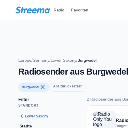
Zum Hauptinhalt springen
Radio
Favoriten
Europe
/
Germany
/
Lower Saxony
/
Burgwedel
Radiosender aus Burgwede
close
Alle zurücksetzen
Burgwedel
2 Radiosender aus Bu
Filter
STANDORT
2 Radiosender aus 
chevron_left
Lower Saxony
Radio
Städte
Burgwe