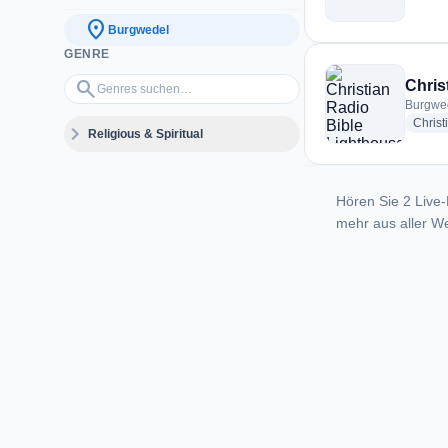
location_on
Burgwedel
GENRE
Genres suchen…
search
Chris
Burgwe
Christ
expand_more
Religious & Spiritual
Hören Sie 2 Live-
mehr aus aller We