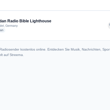
tian Radio Bible Lighthouse
f
del, Germany
radio stations
ian
Radiosender kostenlos online. Entdecken Sie Musik, Nachrichten, Spor
lt auf Streema.