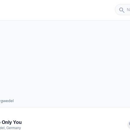
Sender
search
l
rgwedel
Burgwedel
 Only You
f
del, Germany