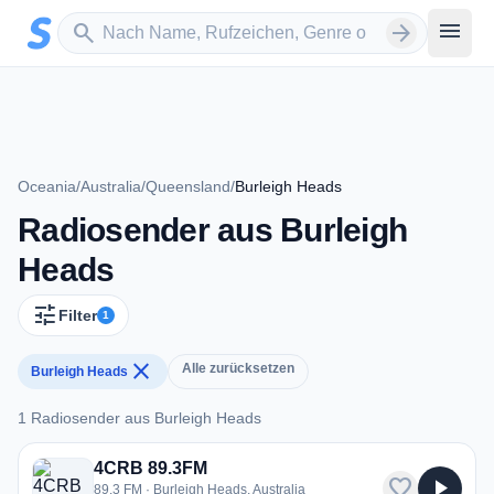
Zum Hauptinhalt springen
Sender suchen
menu
search
arrow_forward
Oceania
/
Australia
/
Queensland
/
Burleigh Heads
Radiosender aus Burleigh
Heads
tune
Filter
1
close
Alle zurücksetzen
Burleigh Heads
1 Radiosender aus Burleigh Heads
1 Radiosender aus Burleigh Heads
4CRB 89.3FM
favorite
play_arrow
89.3 FM · Burleigh Heads, Australia