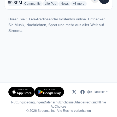
radio stations
radio stations
radio stations
more genres for 4CRB 89.3
Community
Lite Pop
News
+3
more
Hören Sie 1 Live-Radiosender kostenlos online. Entdecken
Sie Musik, Nachrichten, Sport und mehr aus aller Welt auf
Streema.
LADEN IM
JETZT BEI
Deutsch
App Store
Google Play
Nutzungsbedingungen
Datenschutzrichtlinie
Urheberrechtsrichtlinie
(öffnet in neuem Tab)
AdChoices
© 2026 Streema, Inc. Alle Rechte vorbehalten