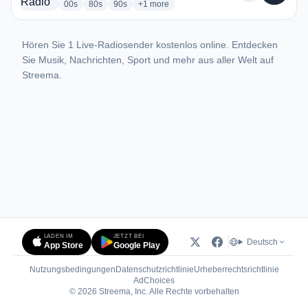
radio stations
radio stations
radio stations
more genres for Apple Radio
00s
80s
90s
+1
more
Hören Sie 1 Live-Radiosender kostenlos online. Entdecken
Sie Musik, Nachrichten, Sport und mehr aus aller Welt auf
Streema.
LADEN IM
JETZT BEI
Deutsch
App Store
Google Play
Nutzungsbedingungen
Datenschutzrichtlinie
Urheberrechtsrichtlinie
(öffnet in neuem Tab)
AdChoices
© 2026 Streema, Inc. Alle Rechte vorbehalten