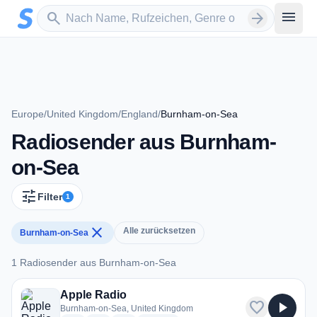
Zum Hauptinhalt springen
Sender suchen
menu
search
arrow_forward
Europe
/
United Kingdom
/
England
/
Burnham-on-Sea
Radiosender aus Burnham-
on-Sea
tune
Filter
1
close
Alle zurücksetzen
Burnham-on-Sea
1 Radiosender aus Burnham-on-Sea
1 Radiosender aus Burnham-on-Sea
Apple Radio
favorite
play_arrow
Burnham-on-Sea, United Kingdom