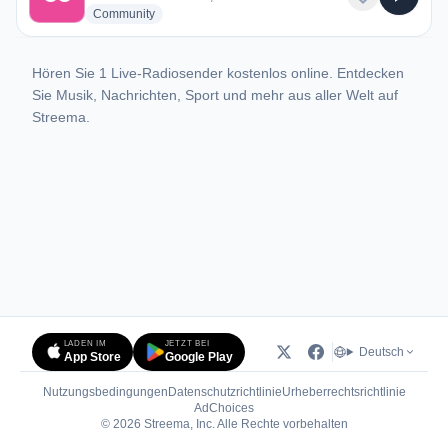
radio stations
Community
Hören Sie 1 Live-Radiosender kostenlos online. Entdecken
Sie Musik, Nachrichten, Sport und mehr aus aller Welt auf
Streema.
LADEN IM
JETZT BEI
Deutsch
App Store
Google Play
Nutzungsbedingungen
Datenschutzrichtlinie
Urheberrechtsrichtlinie
(öffnet in neuem Tab)
AdChoices
© 2026 Streema, Inc. Alle Rechte vorbehalten