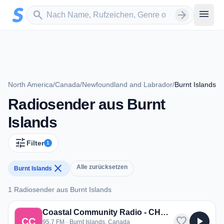
Zum Hauptinhalt springen
Sender suchen
menu
search
arrow_forward
North America
/
Canada
/
Newfoundland and Labrador
/
Burnt Islands
Radiosender aus Burnt
Islands
tune
Filter
1
close
Alle zurücksetzen
Burnt Islands
1 Radiosender aus Burnt Islands
1 Radiosender aus Burnt Islands
Coastal Community Radio - CHBI-FM
favorite
play_arrow
CC
95.7 FM · Burnt Islands, Canada