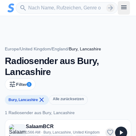
Zum Hauptinhalt springen
Sender suchen
menu
search
arrow_forward
Europe
/
United Kingdom
/
England
/
Bury, Lancashire
Radiosender aus Bury,
Lancashire
tune
Filter
1
close
Alle zurücksetzen
Bury, Lancashire
1 Radiosender aus Bury, Lancashire
1 Radiosender aus Bury, Lancashire
SalaamBCR
favorite
play_arrow
1566 AM · Bury, Lancashire, United Kingdom