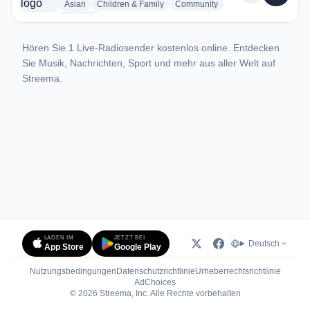
radio stations
radio stations
radio stations
Asian
Children & Family
Community
more genres for SalaamBCR
+1
more
Hören Sie 1 Live-Radiosender kostenlos online. Entdecken
Sie Musik, Nachrichten, Sport und mehr aus aller Welt auf
Streema.
LADEN IM
JETZT BEI
Deutsch
App Store
Google Play
Nutzungsbedingungen
Datenschutzrichtlinie
Urheberrechtsrichtlinie
(öffnet in neuem Tab)
AdChoices
© 2026 Streema, Inc. Alle Rechte vorbehalten