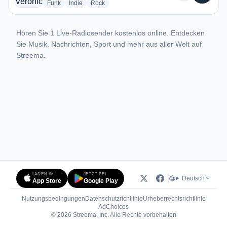
radio stations
radio stations
radio stations
Funk
Indie
Rock
Hören Sie 1 Live-Radiosender kostenlos online. Entdecken
Sie Musik, Nachrichten, Sport und mehr aus aller Welt auf
Streema.
LADEN IM
JETZT BEI
Deutsch
App Store
Google Play
Nutzungsbedingungen
Datenschutzrichtlinie
Urheberrechtsrichtlinie
(öffnet in neuem Tab)
AdChoices
© 2026 Streema, Inc. Alle Rechte vorbehalten