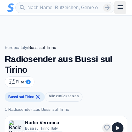
Zum Hauptinhalt springen
Sender suchen
menu
search
arrow_forward
Europe
/
Italy
/
Bussi sul Tirino
Radiosender aus Bussi sul
Tirino
tune
Filter
1
close
Alle zurücksetzen
Bussi sul Tirino
1 Radiosender aus Bussi sul Tirino
1 Radiosender aus Bussi sul Tirino
Radio Veronica
favorite
play_arrow
Bussi sul Tirino, Italy