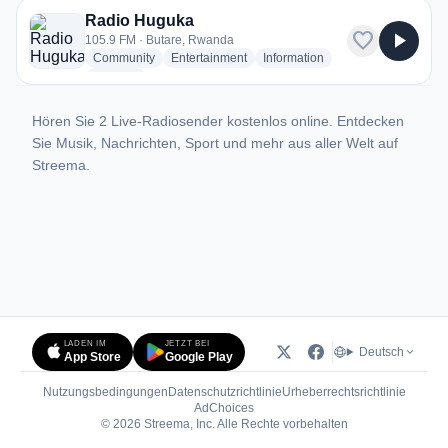
Radio Huguka
favorite
play_arrow
105.9 FM · Butare, Rwanda
radio stations
radio stations
radio stations
Community
Entertainment
Information
more genres for Radio Huguka
+2
more
Hören Sie 2 Live-Radiosender kostenlos online. Entdecken
Sie Musik, Nachrichten, Sport und mehr aus aller Welt auf
Streema.
LADEN IM
JETZT BEI
Deutsch
App Store
Google Play
Nutzungsbedingungen
Datenschutzrichtlinie
Urheberrechtsrichtlinie
(öffnet in neuem Tab)
AdChoices
© 2026 Streema, Inc. Alle Rechte vorbehalten