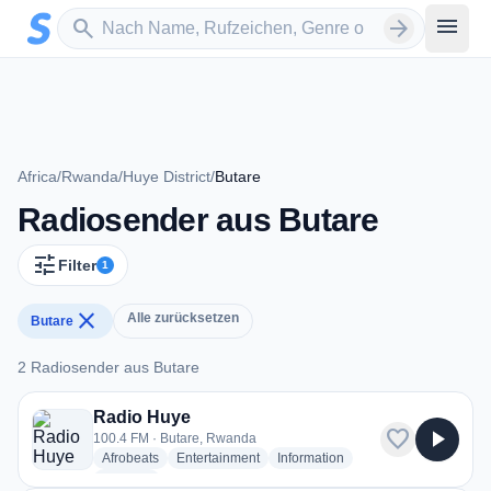
Zum Hauptinhalt springen
Sender suchen
menu
search
arrow_forward
Africa
/
Rwanda
/
Huye District
/
Butare
Radiosender aus Butare
tune
Filter
1
close
Alle zurücksetzen
Butare
2 Radiosender aus Butare
2 Radiosender aus Butare
Radio Huye
favorite
play_arrow
100.4 FM · Butare, Rwanda
radio stations
radio stations
radio stations
Afrobeats
Entertainment
Information
more genres for Radio Huye
+2
more