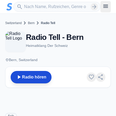
Zum Hauptinhalt springen
Sender suchen
menu
search
arrow_forward
chevron_right
chevron_right
Switzerland
Bern
Radio Tell
Radio Tell - Bern
Heimatklang Der Schweiz
place
Bern, Switzerland
play_arrow
favorite
share
Radio hören