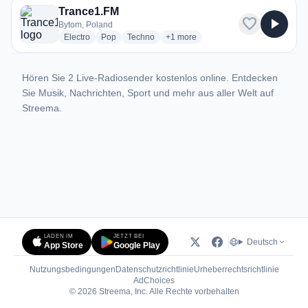
Trance1.FM
favorite
play_arrow
Bytom, Poland
radio stations
radio stations
radio stations
more genres for Trance1.FM
Electro
Pop
Techno
+1
more
Hören Sie 2 Live-Radiosender kostenlos online. Entdecken
Sie Musik, Nachrichten, Sport und mehr aus aller Welt auf
Streema.
LADEN IM
JETZT BEI
Deutsch
App Store
Google Play
Nutzungsbedingungen
Datenschutzrichtlinie
Urheberrechtsrichtlinie
(öffnet in neuem Tab)
AdChoices
© 2026 Streema, Inc. Alle Rechte vorbehalten