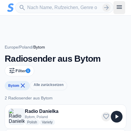
Zum Hauptinhalt springen
Sender suchen
menu
search
arrow_forward
Europe
/
Poland
/
Bytom
Radiosender aus Bytom
tune
Filter
1
close
Alle zurücksetzen
Bytom
2 Radiosender aus Bytom
2 Radiosender aus Bytom
Radio Danielka
favorite
play_arrow
Bytom, Poland
radio stations
radio stations
Polish
Variety