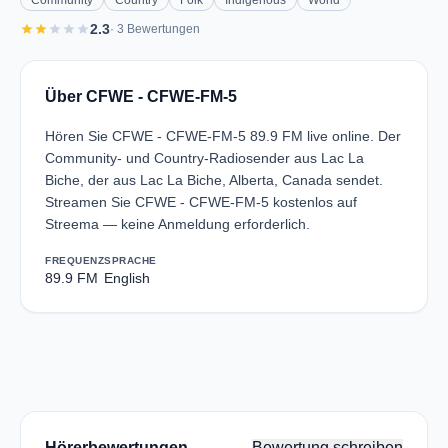
Community
Country
Folk
Indigenous
World
star
star
star
star
star
2.3
· 3 Bewertungen
Über CFWE - CFWE-FM-5
Hören Sie CFWE - CFWE-FM-5 89.9 FM live online. Der
Community- und Country-Radiosender aus Lac La
Biche, der aus Lac La Biche, Alberta, Canada sendet.
Streamen Sie CFWE - CFWE-FM-5 kostenlos auf
Streema — keine Anmeldung erforderlich.
FREQUENZ
SPRACHE
89.9 FM
English
Hörerbewertungen
Bewertung schreiben