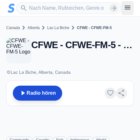
Zum Hauptinhalt springen
Sender suchen
menu
search
arrow_forward
chevron_right
chevron_right
chevron_right
Canada
Alberta
Lac La Biche
CFWE - CFWE-FM-5
CFWE - CFWE-FM-5 - FM 89.9 - Lac La Biche, AB
place
Lac La Biche, Alberta, Canada
play_arrow
favorite
share
Radio hören